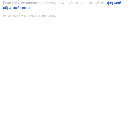
Если у вас возникли проблемы, пожалуйста, воспользуйтесь
формой
обратной связи
9184124939237382627
:
1786121567