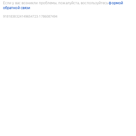
Если у вас возникли проблемы, пожалуйста, воспользуйтесь
формой
обратной связи
9181838324149654723
:
1786087494