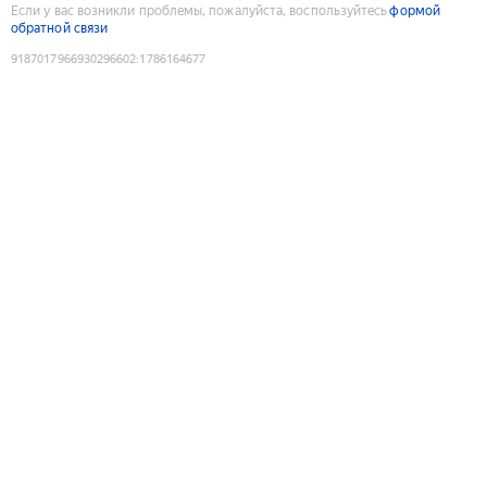
Если у вас возникли проблемы, пожалуйста, воспользуйтесь
формой
обратной связи
9187017966930296602
:
1786164677