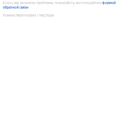
Если у вас возникли проблемы, пожалуйста, воспользуйтесь
формой
обратной связи
9194640796557430840
:
1786278266