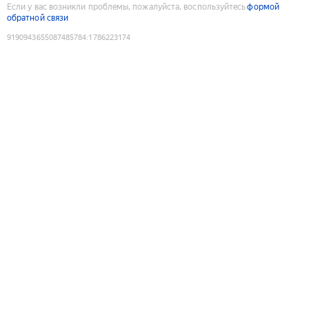
Если у вас возникли проблемы, пожалуйста, воспользуйтесь
формой
обратной связи
9190943655087485784
:
1786223174