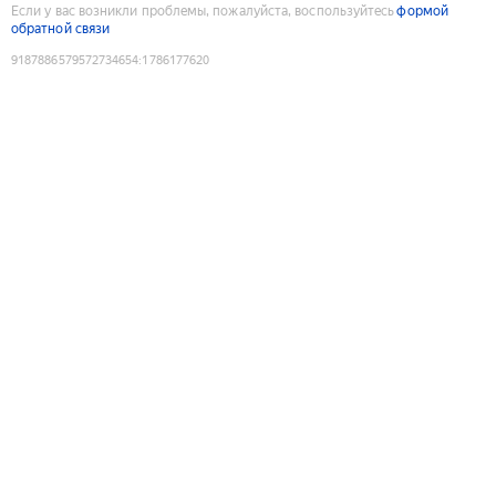
Если у вас возникли проблемы, пожалуйста, воспользуйтесь
формой
обратной связи
9187886579572734654
:
1786177620