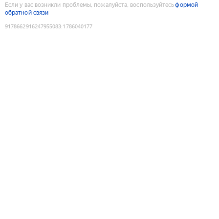
Если у вас возникли проблемы, пожалуйста, воспользуйтесь
формой
обратной связи
9178662916247955083
:
1786040177