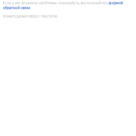
Если у вас возникли проблемы, пожалуйста, воспользуйтесь
формой
обратной связи
9194675262460198520
:
1786278780