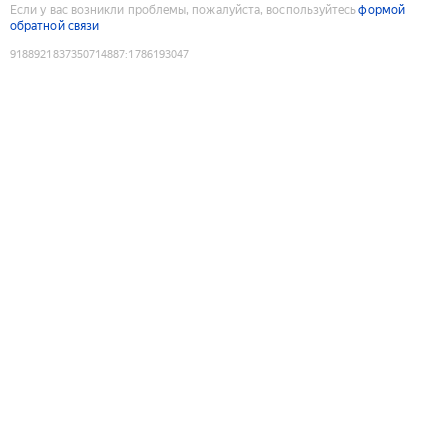
Если у вас возникли проблемы, пожалуйста, воспользуйтесь
формой
обратной связи
9188921837350714887
:
1786193047