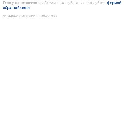
Если у вас возникли проблемы, пожалуйста, воспользуйтесь
формой
обратной связи
9194484230569920913
:
1786275933