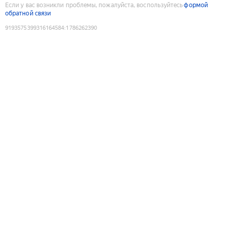
Если у вас возникли проблемы, пожалуйста, воспользуйтесь
формой
обратной связи
9193575399316164584
:
1786262390