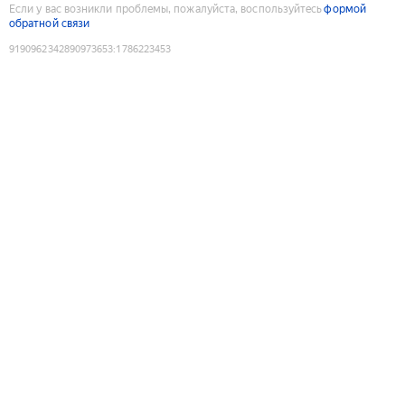
Если у вас возникли проблемы, пожалуйста, воспользуйтесь
формой
обратной связи
9190962342890973653
:
1786223453