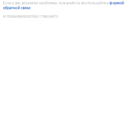
Если у вас возникли проблемы, пожалуйста, воспользуйтесь
формой
обратной связи
9178306990093507092
:
1786034873