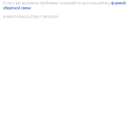
Если у вас возникли проблемы, пожалуйста, воспользуйтесь
формой
обратной связи
9198537476302327269
:
1786336331