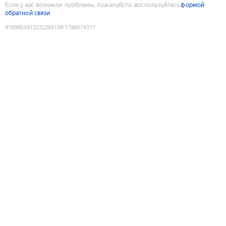
Если у вас возникли проблемы, пожалуйста, воспользуйтесь
формой
обратной связи
9180953613232265139
:
1786074311