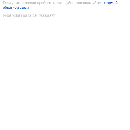
Если у вас возникли проблемы, пожалуйста, воспользуйтесь
формой
обратной связи
9198540585118648125
:
1786336377