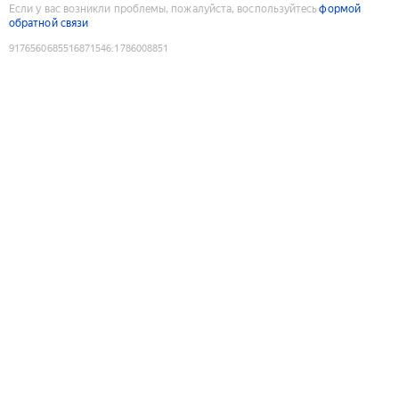
Если у вас возникли проблемы, пожалуйста, воспользуйтесь
формой
обратной связи
9176560685516871546
:
1786008851