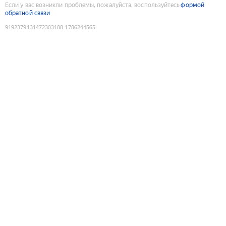
Если у вас возникли проблемы, пожалуйста, воспользуйтесь
формой
обратной связи
9192379131472303188
:
1786244565