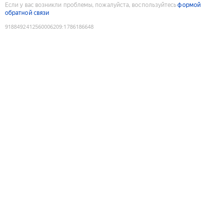
Если у вас возникли проблемы, пожалуйста, воспользуйтесь
формой
обратной связи
9188492412560006209
:
1786186648