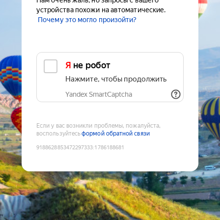
Нам очень жаль, но запросы с вашего
устройства похожи на автоматические.
Почему это могло произойти?
Я не робот
Нажмите, чтобы продолжить
Yandex SmartCaptcha
Если у вас возникли проблемы, пожалуйста,
воспользуйтесь
формой обратной связи
9188628853472297333
:
1786188681