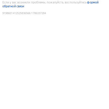
Если у вас возникли проблемы, пожалуйста, воспользуйтесь
формой
обратной связи
9198601412525836566
:
1786337284