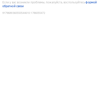
Если у вас возникли проблемы, пожалуйста, воспользуйтесь
формой
обратной связи
9179689360550544610
:
1786055472