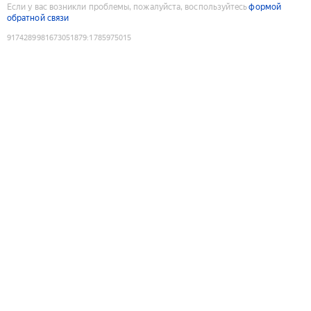
Если у вас возникли проблемы, пожалуйста, воспользуйтесь
формой
обратной связи
9174289981673051879
:
1785975015