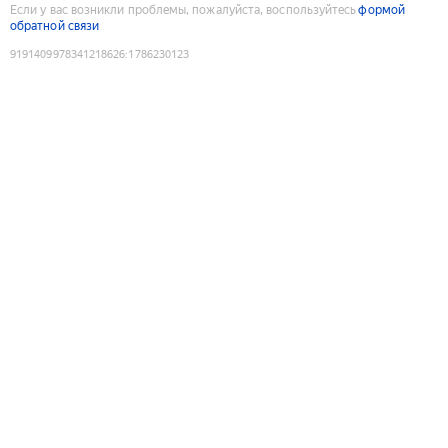
Если у вас возникли проблемы, пожалуйста, воспользуйтесь
формой
обратной связи
9191409978341218626
:
1786230123