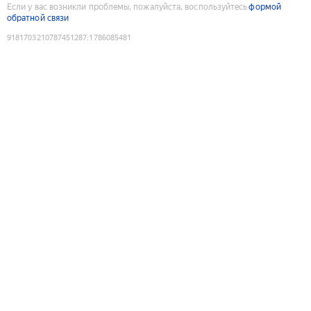
Если у вас возникли проблемы, пожалуйста, воспользуйтесь
формой
обратной связи
9181703210787451287
:
1786085481