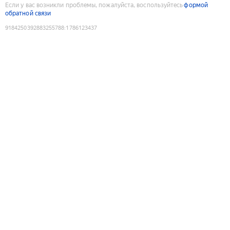
Если у вас возникли проблемы, пожалуйста, воспользуйтесь
формой
обратной связи
9184250392883255788
:
1786123437