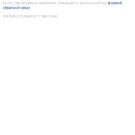
Если у вас возникли проблемы, пожалуйста, воспользуйтесь
формой
обратной связи
9187848227529845337
:
1786177049