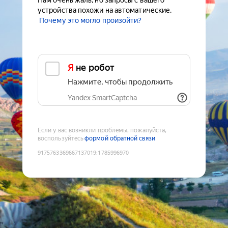
Нам очень жаль, но запросы с вашего
устройства похожи на автоматические.
Почему это могло произойти?
Я не робот
Нажмите, чтобы продолжить
Yandex SmartCaptcha
Если у вас возникли проблемы, пожалуйста,
воспользуйтесь
формой обратной связи
9175763369667137019
:
1785996970