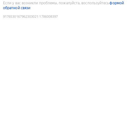
Если у вас возникли проблемы, пожалуйста, воспользуйтесь
формой
обратной связи
9176530167962303021
:
1786008397