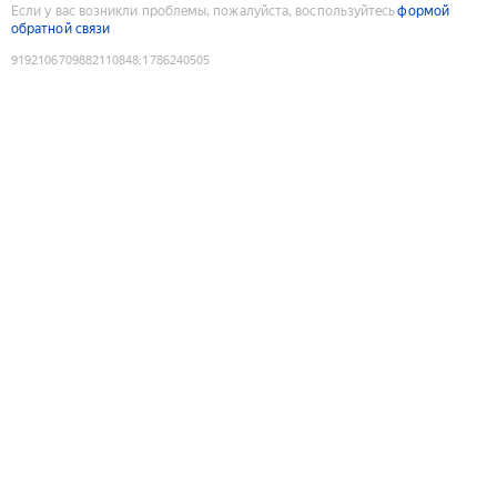
Если у вас возникли проблемы, пожалуйста, воспользуйтесь
формой
обратной связи
9192106709882110848
:
1786240505