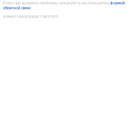
Если у вас возникли проблемы, пожалуйста, воспользуйтесь
формой
обратной связи
9194601128304763636
:
1786277675