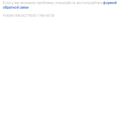
Если у вас возникли проблемы, пожалуйста, воспользуйтесь
формой
обратной связи
9183061836182779335
:
1786105726