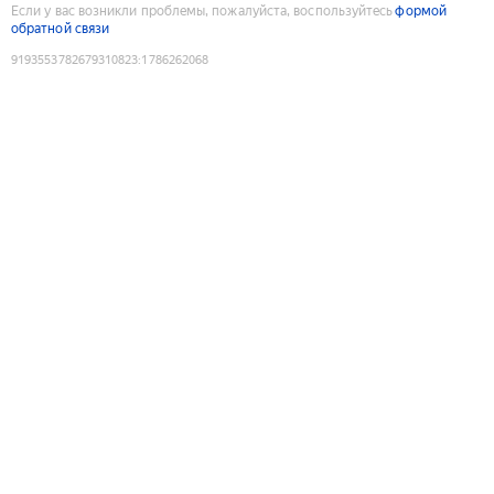
Если у вас возникли проблемы, пожалуйста, воспользуйтесь
формой
обратной связи
9193553782679310823
:
1786262068