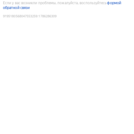
Если у вас возникли проблемы, пожалуйста, воспользуйтесь
формой
обратной связи
9195180568047553259
:
1786286309