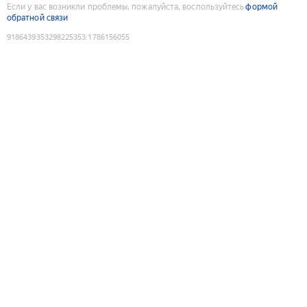
Если у вас возникли проблемы, пожалуйста, воспользуйтесь
формой
обратной связи
9186439353298225353
:
1786156055