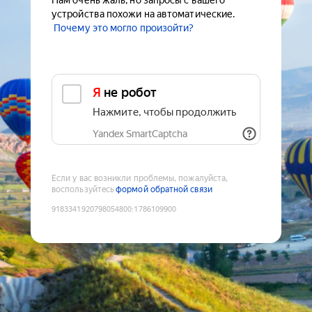
Нам очень жаль, но запросы с вашего
устройства похожи на автоматические.
Почему это могло произойти?
Я не робот
Нажмите, чтобы продолжить
Yandex SmartCaptcha
Если у вас возникли проблемы, пожалуйста,
воспользуйтесь
формой обратной связи
9183341920798054800
:
1786109900