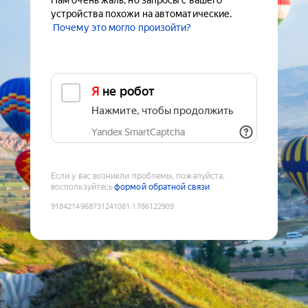
Нам очень жаль, но запросы с вашего
устройства похожи на автоматические.
Почему это могло произойти?
Я не робот
Нажмите, чтобы продолжить
Yandex SmartCaptcha
Если у вас возникли проблемы, пожалуйста,
воспользуйтесь
формой обратной связи
9184214968731241081
:
1786122909