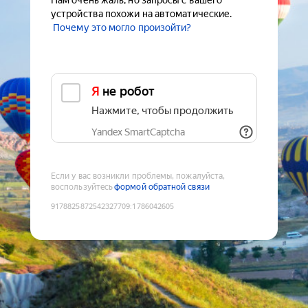
Нам очень жаль, но запросы с вашего
устройства похожи на автоматические.
Почему это могло произойти?
Я не робот
Нажмите, чтобы продолжить
Yandex SmartCaptcha
Если у вас возникли проблемы, пожалуйста,
воспользуйтесь
формой обратной связи
9178825872542327709
:
1786042605