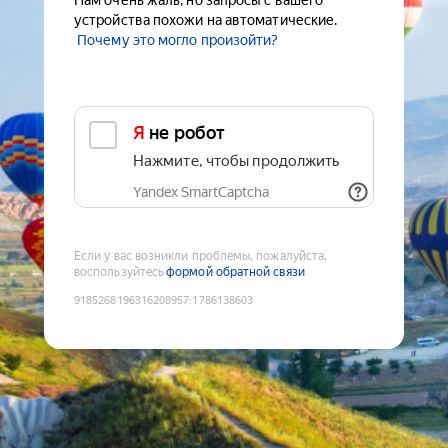
Нам очень жаль, но запросы с вашего
устройства похожи на автоматические.
Почему это могло произойти?
Я не робот
Нажмите, чтобы продолжить
Yandex SmartCaptcha
Если у вас возникли проблемы, пожалуйста,
воспользуйтесь
формой обратной связи
9185268196316208957
:
1786138603