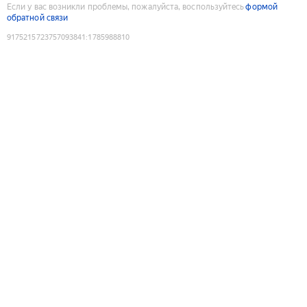
Если у вас возникли проблемы, пожалуйста, воспользуйтесь
формой
обратной связи
9175215723757093841
:
1785988810