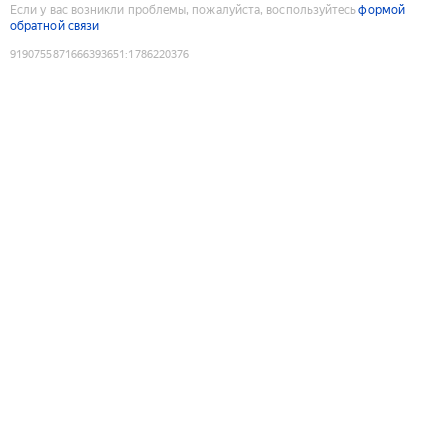
Если у вас возникли проблемы, пожалуйста, воспользуйтесь
формой
обратной связи
9190755871666393651
:
1786220376