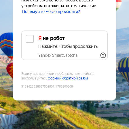
Нам очень жаль, но запросы с вашего
устройства похожи на автоматические.
Почему это могло произойти?
Я не робот
Нажмите, чтобы продолжить
Yandex SmartCaptcha
Если у вас возникли проблемы, пожалуйста,
воспользуйтесь
формой обратной связи
9189422528867509937
:
1786200508