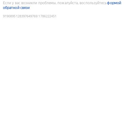
Если у вас возникли проблемы, пожалуйста, воспользуйтесь
формой
обратной связи
9190895128397649769
:
1786222451