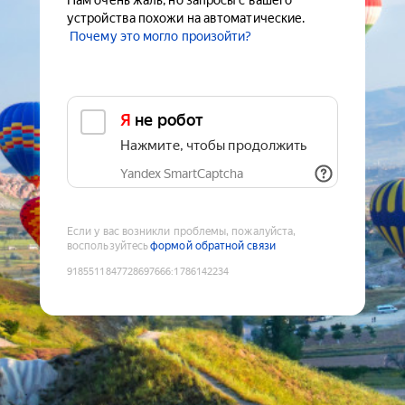
Нам очень жаль, но запросы с вашего
устройства похожи на автоматические.
Почему это могло произойти?
Я не робот
Нажмите, чтобы продолжить
Yandex SmartCaptcha
Если у вас возникли проблемы, пожалуйста,
воспользуйтесь
формой обратной связи
9185511847728697666
:
1786142234