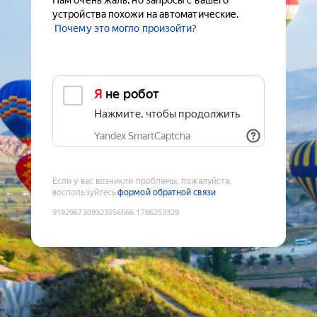
Нам очень жаль, но запросы с вашего
устройства похожи на автоматические.
Почему это могло произойти?
Я не робот
Нажмите, чтобы продолжить
Yandex SmartCaptcha
Если у вас возникли проблемы, пожалуйста,
воспользуйтесь
формой обратной связи
9192967309323556566
:
1786253329