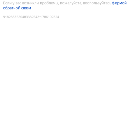
Если у вас возникли проблемы, пожалуйста, воспользуйтесь
формой
обратной связи
9182833530483382542
:
1786102324