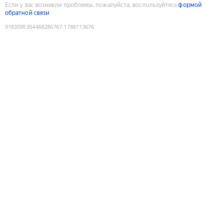
Если у вас возникли проблемы, пожалуйста, воспользуйтесь
формой
обратной связи
9183595354468280767
:
1786113676