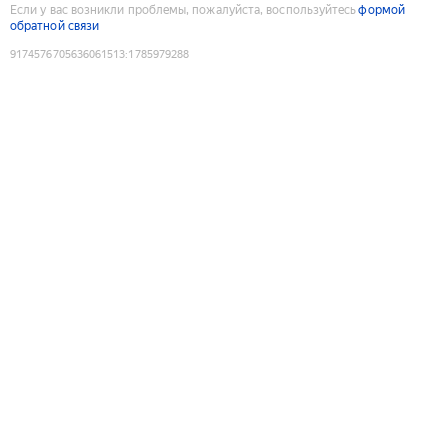
Если у вас возникли проблемы, пожалуйста, воспользуйтесь
формой
обратной связи
9174576705636061513
:
1785979288