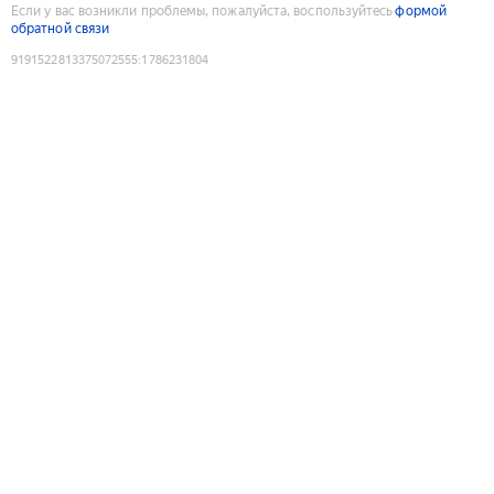
Если у вас возникли проблемы, пожалуйста, воспользуйтесь
формой
обратной связи
9191522813375072555
:
1786231804