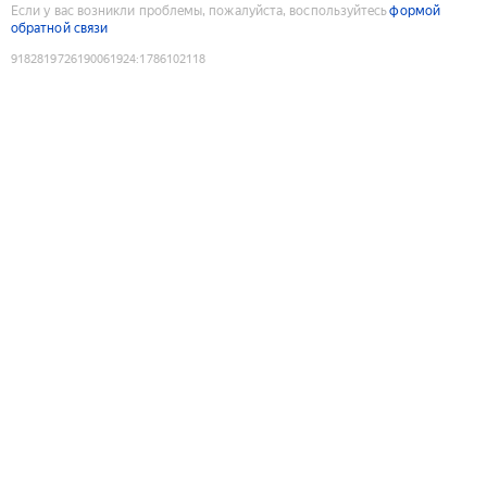
Если у вас возникли проблемы, пожалуйста, воспользуйтесь
формой
обратной связи
9182819726190061924
:
1786102118